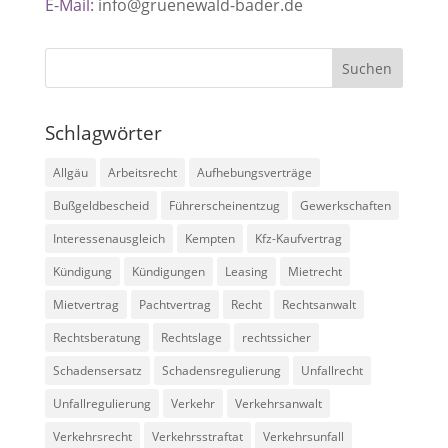
E-Mail:
info@gruenewald-bader.de
Schlagwörter
Allgäu
Arbeitsrecht
Aufhebungsverträge
Bußgeldbescheid
Führerscheinentzug
Gewerkschaften
Interessenausgleich
Kempten
Kfz-Kaufvertrag
Kündigung
Kündigungen
Leasing
Mietrecht
Mietvertrag
Pachtvertrag
Recht
Rechtsanwalt
Rechtsberatung
Rechtslage
rechtssicher
Schadensersatz
Schadensregulierung
Unfallrecht
Unfallregulierung
Verkehr
Verkehrsanwalt
Verkehrsrecht
Verkehrsstraftat
Verkehrsunfall