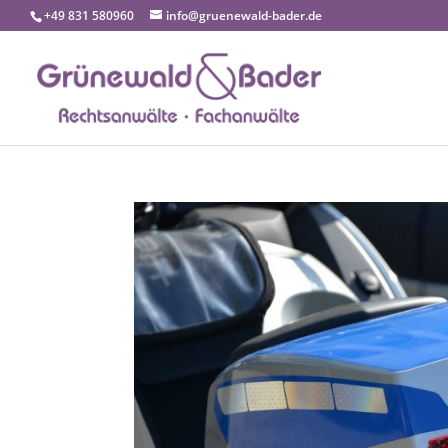
+49 831 580960
info@gruenewald-bader.de