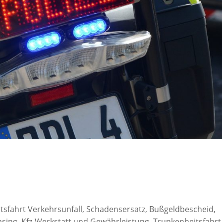
tsfahrt Verkehrsunfall, Schadensersatz, Bußgeldbescheid,
asing, Kfz-Werkstatt und Gewährleistung, Trunkenheitsfahrt