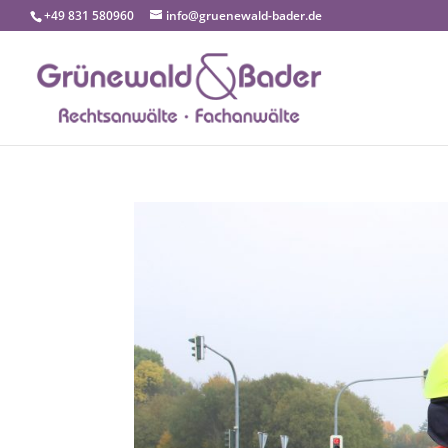
+49 831 580960
info@gruenewald-bader.de