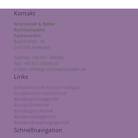
Kontakt
Grünewald & Bader
Rechtsanwälte
Fachanwälte
Bahnhofstr. 18
D-87435 Kempten
Telefon: +49 831 580960
Fax: +49 831 5809610
E-Mail: info@gruenewald-bader.de
Links
Justizbehörden Kempten/Allgäu
Europäischer Gerichtshof
Bundesarbeitsgericht
Bundesfinanzhof
Bundesgerichtshof
Bundessozialgericht
Bundesverwaltungsgericht
Schnellnavigation