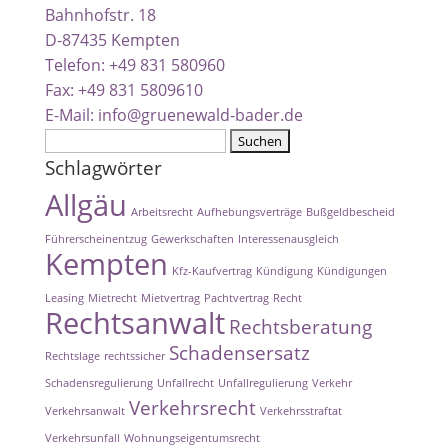
Bahnhofstr. 18
D-87435 Kempten
Telefon: +49 831 580960
Fax: +49 831 5809610
E-Mail:
info@gruenewald-bader.de
Suchen
nach:
Schlagwörter
Allgäu
Arbeitsrecht
Aufhebungsverträge
Bußgeldbescheid
Führerscheinentzug
Gewerkschaften
Interessenausgleich
Kempten
Kfz-Kaufvertrag
Kündigung
Kündigungen
Leasing
Mietrecht
Mietvertrag
Pachtvertrag
Recht
Rechtsanwalt
Rechtsberatung
Schadensersatz
Rechtslage
rechtssicher
Schadensregulierung
Unfallrecht
Unfallregulierung
Verkehr
Verkehrsrecht
Verkehrsanwalt
Verkehrsstraftat
Verkehrsunfall
Wohnungseigentumsrecht