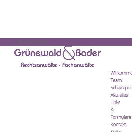
+49 831 580960
info@gruenewald-bader.de
Willkomm
Team
Schwerpun
Aktuelles
Links
&
Formulare
Kontakt
Seite